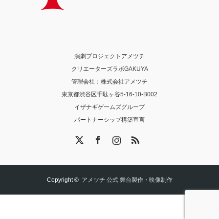
演劇プロジェクトアメツチ
クリエーターズラボGAKUYA
管理会社：株式会社アメツチ
東京都渋谷区千駄ヶ谷5-16-10-B002
イザナギゲームズグループ
パートナーシップ構築宣言
X
Facebook
Instagram
RSS
Copyright ©
アメツチ 公式 舞台製作・映像制作