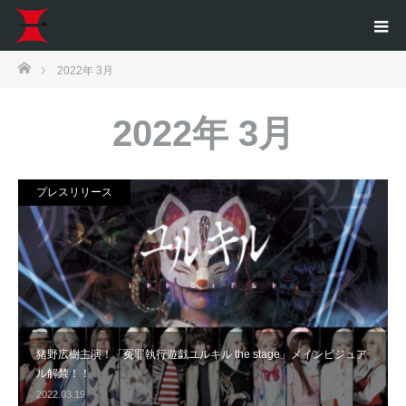
ホーム
2022年 3月
2022年 3月
プレスリリース
猪野広樹主演！「冤罪執行遊戯ユルキル the stage」メインビジュア
ル解禁！！
2022.03.19