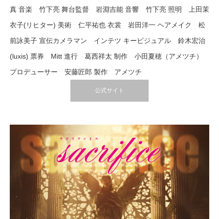
真 音楽 竹下亮 舞台監督 岩淵吉能 音響 竹下亮 照明 上田茉
衣子(リヒター) 美術 仁平祐也 衣裳 岩田洋一 ヘアメイク 松
前詠美子 宣伝カメラマン インテツ キービジュアル 鈴木宏治
(luxis) 票券 Mitt 進行 葛西祥太 制作 小田夏穂（アメツチ）
プロデューサー 安藤匠郎 製作 アメツチ
公式サイト