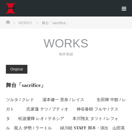
ホーム
WORKS
舞台「sacrifice」
WORKS
制作実績
Original
舞台「sacrifice」
ツルタ / クレド 湯本健一 里奈 / レイス 生田輝 中館 / レ
ガト 氏家蓮 テツ / プティオ 神谷春樹 フルヤ / テス
タ 松波優輝 レオ / テネシア 本川翔太 タツト / レフォ
ル 龍人 伊勢 / ラートル 緑川睦
脚本・演出 山田英
STAFF