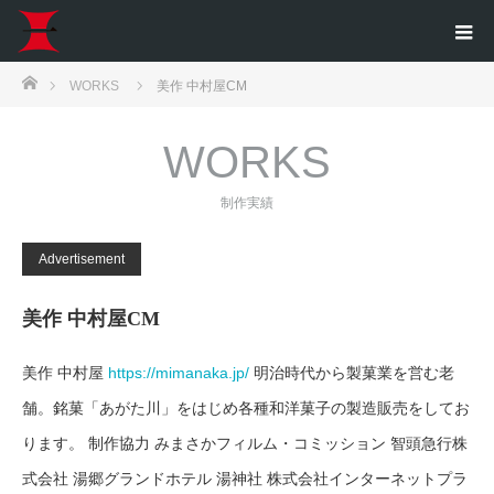
ホーム
WORKS
美作 中村屋CM
WORKS
制作実績
Advertisement
美作 中村屋CM
美作 中村屋
https://mimanaka.jp/
明治時代から製菓業を営む老
舗。銘菓「あがた川」をはじめ各種和洋菓子の製造販売をしてお
ります。 制作協力 みまさかフィルム・コミッション 智頭急行株
式会社 湯郷グランドホテル 湯神社 株式会社インターネットプラ