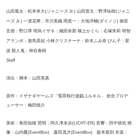
山田風太：松本幸大(ジャニーズ Jr.) 山田雷太：野澤祐樹(ジャニ
ーズ Jr.) 一凛花華：市川美織 岡恵一：大地洋輔(ダイノジ) 御室
玄徳：野口準 明烏イザネ：織田奈那 嗅土かぐら：石塚朱莉 明智
アランポ：遊馬晃祐 小林クリスチーナ：鈴木ふみ奈 びん子：星
波 殺人鬼：神谷春樹
Staff
演出・脚本：山田英真
原作：イザナギゲームズ「冤罪執行遊戯ユルキル」 総合プロデ
ューサー：梅田慎介
美術：角田知穂
照明：
阿久津未歩(LICHT-ER)
音響：
田中慎也
映
像：
山内鷹(EventBox)
森田茂才(EventBox) 阪本親則
衣裳：