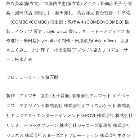
熊谷美幸(藤衣裳)
加藤佑里恵(藤衣裳)
メイク：
松前詠美子
小道
具：
湯田商店
演出助手：藤田知礼
葛西祥太
舞台監督：
井草佑
一(COMBO×COMBO)
演出部：
鬼樫もも(COMBO×COMBO)
撮
影：
インテツ
票券：
style office
宣伝：
キョードーメディアス
制
作進行：
米田基(style office)
制作：田原綾乃(style office)
あき
やまくみこ
北川翔子
小田夏穂(アメツチ) 協力プロデューサ
ー：松永吉央
プロデューサー：安藤匠郎
製作：アメツチ 協力 (五十音順) 有限会社アルマット エイベッ
クス・マネジメント株式会社 株式会社オフィスポケット 株式会
社キックアス・エンターテインメント GROVE株式会社 株式会社
サンミュージックブレーン 株式会社ジャニーズ事務所 株式会社
ジュネス 株式会社スターダストプロモーション 株式会社ネクシ