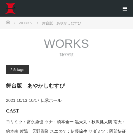
ホーム
WORKS
舞台版 あやかしむすび
WORKS
制作実績
2.5stage
舞台版 あやかしむすび
2021.10/13-10/17 伝承ホール
CAST
ヨリミツ：富永勇也 ツナ：橋本全一 黒天丸：秋沢健太朗 南天：
釣本南 紫陽：天野眞隆 スエタケ：伊藤節生 サダミツ：阿部快征