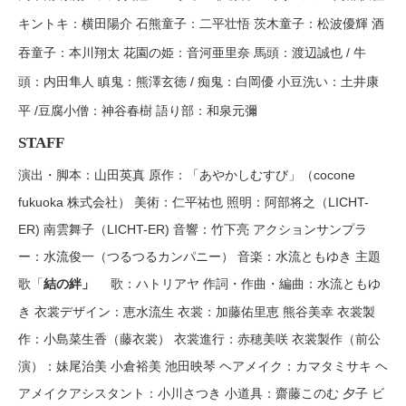
キントキ：横田陽介 石熊童子：二平壮悟 茨木童子：松波優輝 酒
吞童子：本川翔太 花園の姫：音河亜里奈 馬頭：渡辺誠也 / 牛
頭：内田隼人 瞋鬼：熊澤玄徳 / 痴鬼：白岡優 小豆洗い：土井康
平 /豆腐小僧：神谷春樹 語り部：和泉元彌
STAFF
演出・脚本：山田英真 原作：「あやかしむすび」（cocone
fukuoka 株式会社） 美術：仁平祐也 照明：阿部将之（LICHT-
ER) 南雲舞子（LICHT-ER) 音響：竹下亮 アクションサンプラ
ー：水流俊一（つるつるカンパニー） 音楽：水流ともゆき 主題
歌「
歌：ハトリアヤ 作詞・作曲・編曲：水流ともゆ
結の絆」
き 衣裳デザイン：恵水流生 衣裳：加藤佑里恵 熊谷美幸 衣裳製
作：小島菜生香（藤衣裳） 衣裳進行：赤穂美咲 衣裳製作（前公
演）：妹尾治美 小倉裕美 池田映琴 ヘアメイク：カマタミサキ ヘ
アメイクアシスタント：小川さつき 小道具：齋藤このむ 夕子 ビ