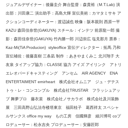
ジュアルデザイナー：後藤圭介 舞台監督：森貴裕（M.T.Lab) 演
出部：川田康二 演出助手：高島大輝 宣伝美術：カマタミサキ ア
クションコーディネーター：渡辺誠也 映像：阪本親則 西原一平
KAZU 森田佳奈世(GAKUYA) スチール：インテツ 前原龍一郎 撮
影：森田佳奈世(GAKUYA) 竹内勝一郎 川辺崇広 塩見那月 票券：
Kaz-Mi(TiA Producion) styleoffice 宣伝ディレクター：拓馬 乃和
宣伝補佐：後藤直樹 三条凪 制作 ：あきやまくみこ 北川翔子 大
友泉 タイアップ協力：CLASSE 協力 アイズ アイリンク アトリ
エレオパードキャスティング アンセム AIR AGENCY ENA
ENTERTAIMENT emirheart 株式会社オムニア ジュ・デテス
トゥ・レ・コンコンブル 株式会社TRUSTAR フラッシュアッ
プ 舞夢プロ 藤衣裳 株式会社ノサカラボ 株式会社及川装飾
展 三田高野山弘法寺楼塔東京 福田桂子 葛西祥太 スペシャ
ルサンクス office my way もの工房 信國輝彦 細川博司 coプ
ロデューサー：松永吉央 プロデューサー：安藤匠郎