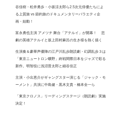
谷佳樹・松井勇歩・小坂涼太郎ら2.5次元俳優たちによ
る上質旅 vs 節約旅のドキュメンタリーバラエティ企
画・始動！
富永勇也主演 アメツチ 舞台「アテルイ」が開幕！ 悲
劇の英雄アテルイと坂上田村麻呂の生き様を熱く描く
生演奏＆豪華声優陣の江戸川乱歩朗読劇・幻調乱歩３は
「東京ニュートロン曠野」終戦間際日本をジャズで彩る
新作。明智役に浅沼晋太郎と細谷佳正
主演・小出恵介がギャングスター演じる「ジャック・モ
ーメント」共演に中島健・黒木文貴・橋本全一ら
「東京クロノス」リーディングステージ（朗読劇）実施
決定！