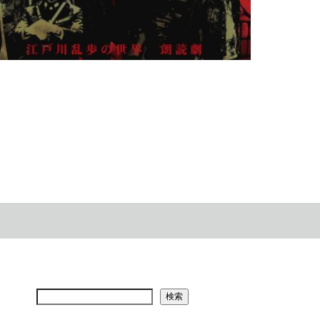
アメツチ主催・速水奨・森久保祥太郎ら豪華声優陣を
迎え、江戸川乱歩作品を生演奏と朗読で魅せる「幻燈
の獏…
022.05.12
検索