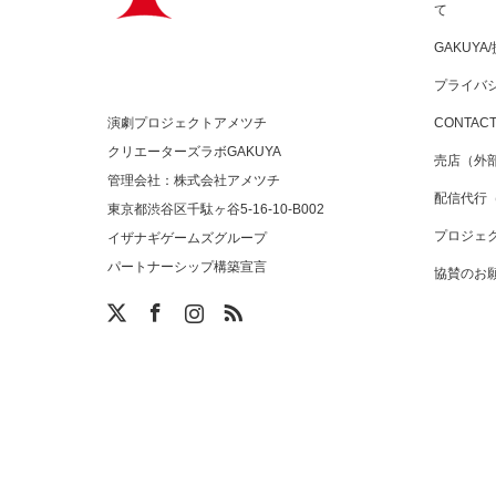
て
GAKUY
プライバ
演劇プロジェクトアメツチ
CONTAC
クリエーターズラボGAKUYA
売店（外
管理会社：株式会社アメツチ
配信代行
東京都渋谷区千駄ヶ谷5-16-10-B002
プロジェ
イザナギゲームズグループ
パートナーシップ構築宣言
協賛のお
am
RSS