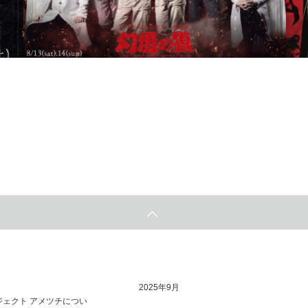
ル
永塚拓馬・工藤晴香・森久保祥太郎・速水奨ほか豪華
声優陣が参加する江戸川乱歩音楽朗読劇『幻燈の獏』
8月…
2022.07.15
2
2025年9月
ジェクト アメツチについ