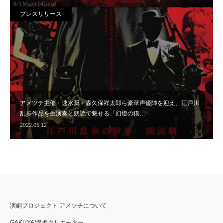
プレスリリース
アメツチ主催・速水奨・森久保祥太郎ら豪華声優陣を迎え、江戸川
乱歩作品を生演奏と朗読で魅せる「幻燈の獏…
2022.05.12
演劇プロジェクト アメツチについて
GAKUYA/提携クリエーター