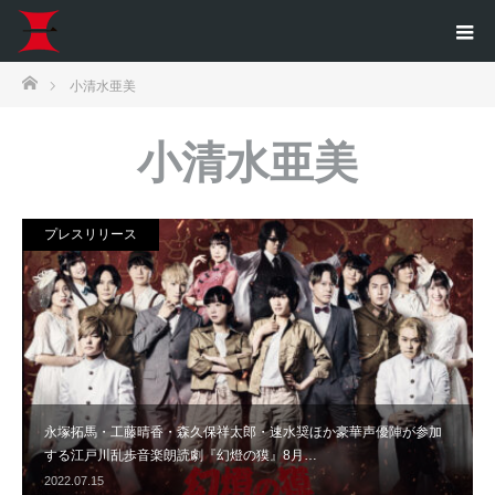
ホーム
小清水亜美
小清水亜美
プレスリリース
永塚拓馬・工藤晴香・森久保祥太郎・速水奨ほか豪華声優陣が参加
する江戸川乱歩音楽朗読劇『幻燈の獏』8月…
2022.07.15