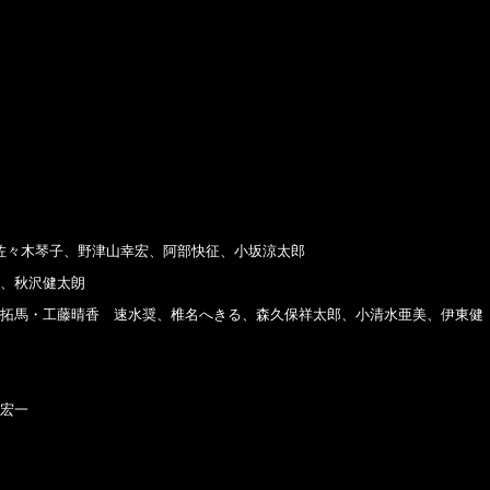
司 佐々木琴子、野津山幸宏、阿部快征、小坂涼太郎
、秋沢健太朗
拓馬・工藤晴香 速水奨、椎名へきる、森久保祥太郎、小清水亜美、伊東健
宏一