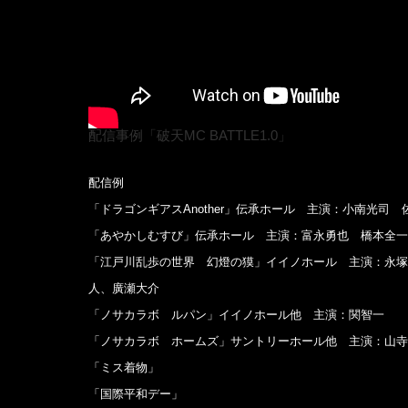
配信事例「破天MC BATTLE1.0」
配信例
「ドラゴンギアスAnother」伝承ホール 主演：小南光
「あやかしむすび」伝承ホール 主演：富永勇也 橋本全一
「江戸川乱歩の世界 幻燈の獏」イイノホール 主演：永塚
人、廣瀬大介
「ノサカラボ ルパン」イイノホール他 主演：関智一
「ノサカラボ ホームズ」サントリーホール他 主演：山寺
「ミス着物」
「国際平和デー」