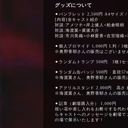
グッズについて
⚫︎パンフレット 2,500円 A4サイズ 
[内容]全キャスト紹介
対談:アメツチ×岸上健人×柏倉晴樹
対談:海渡翼×廣瀬大介
対談:市川美織×小林愛香×吉宮瑠織
⚫︎個人ブロマイド 1,000円 L判 / 3
※奥野香耶さんの販売はございませ
⚫︎ランダムトランプ 500円 3枚1セッ
⚫︎ランダム缶バッジ 500円 直径57m
※海渡翼さん、奥野香耶さんの販売
⚫︎アクリルスタンド 2,000円 高さ 約
※海渡翼さん、奥野香耶さんの販売
⚫︎記章（劇場購入分） 1,000円
祝い花や差し入れをお断りする代わ
らキャストへのメッセージを劇場で
の場で展示いたします！