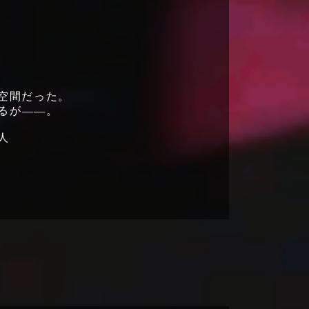
空間だった。
るが――。
人