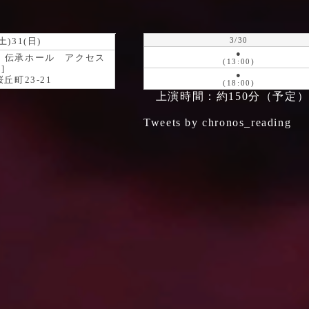
3/30
(土)31(日)
●
 伝承ホール アクセス
(13:00)
●
]
●
丘町23-21
(18:00)
上演時間：約150分（予定
Tweets by chronos_reading