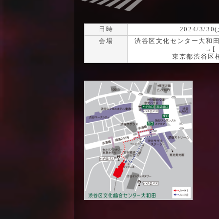
日時
2024/3/30
会場
渋谷区文化センター大和田
→[
東京都渋谷区桜