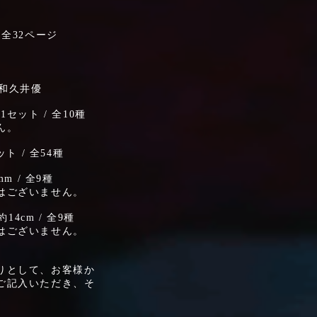
/ 全32ページ
×和久井優
枚1セット / 全10種
ん。
ト / 全54種
m / 全9種
はございません。
14cm / 全9種
はございません。
りとして、お客様か
ご記入いただき、そ