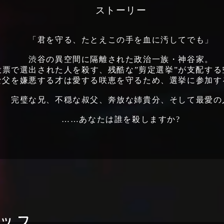
ストーリー
「君を守る、たとえこの手を血に汚してでも」
渋谷の異空間に隔離された政治一族・神谷家。
投票で選出された人を殺す、残酷な”剪定選挙”が支配する
な父を嫌悪する才は愛する咲恵を守るため、選挙に参加す
完璧な兄、不穏な叔父、奔放な姉貴分、そして最愛の
……あなたは誰を殺しますか?