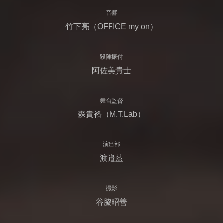
音響
竹下亮（OFFICE my on）
殺陣振付
阿佐美貴士
舞台監督
森貴裕（M.T.Lab）
演出部
渡邉藍
撮影
谷脇昭善