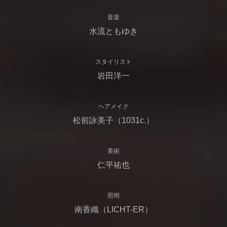
音楽
水流ともゆき
スタイリスト
岩田洋一
ヘアメイク
松前詠美子（1031c.）
美術
仁平祐也
照明
南香織（LICHT-ER）