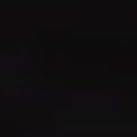
・日時等の変更、交換は行なっておりません。払
い戻し対応を実施する場合には改めてお知らせさ
せていただきます。
・当日券を予定しております
当日ロビーについて
・当日はお手紙・プレゼントBOXを用意します。
・祝い花やフラワースタンドはお断りさせていた
だいております。
その他について
・車椅子でご来場のお客様は、ご来場いただく前
にサンライズインフォメーション（0570-00-
3337）までご連絡をお願いいたします。