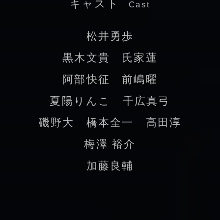
キャスト
Cast
松井勇歩
黒木文貴 氏家蓮
阿部快征 前嶋曜
夏陽りんこ 千広真弓
磯野大 橋本全一 高田淳
梅澤 裕介
加藤良輔